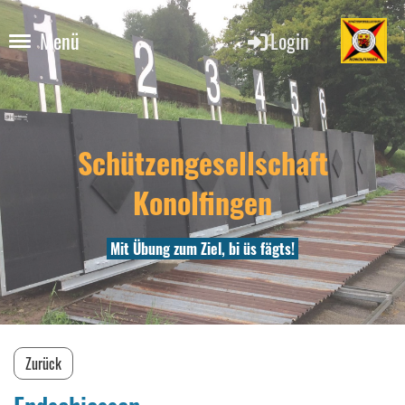
Login
Menü
Schützengesellschaft
Konolfingen
Mit Übung zum Ziel, bi üs fägts!
Zurück